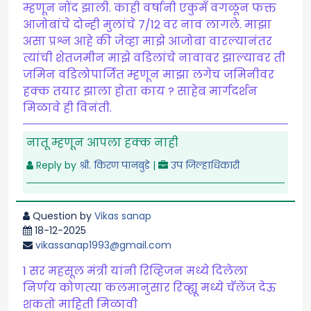
म्हणून नोंद झाली. काही वर्षानी एकुमँ वगळून फक्त
आजोबांचे दोन्ही मुलांचे 7/12 वर नाव लागले. माझा
असा प्रश्न आहे की जेव्हा माझे आजोबा वारल्यानंतर
त्यांची शेतजमीन माझे वडिलांचे नावावर झाल्यावर ती
जमिन वडिलोपार्जित म्हणून माझा लगेच जमिनीवर
हक्क तयार झाला होता काय ? साहेब मार्गदर्शन
मिळावे ही विनंती.
नातू म्हणून आपला हक्क नाही
Reply by
श्री. किरण पानबुडे
|
उप जिल्हाधिकारी
Question by
Vikas sanap
18-12-2025
vikassanap1993@gmail.com
1 सर महसूल मंत्री यांनी रिव्हिजन मध्ये दिलेला
निर्णय कोणत्या कलमानुसार रिव्ह्यू मध्ये चॅलेंज देऊ
शकतो माहिती मिळावी