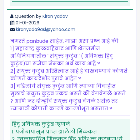
Question by
Kiran yadav
01-01-2026
kiranyada9asl@yahoo.com
नमस्ते panbude साहेब, माझा असा प्रश्न आहे की
1] महाराष्ट्र कुळवहिवाट आणि शेतजमीन
अधिनियमातील ' संयुक्त कुटुंब ' ( अविभक्त हिंदू
कुटुंब)या संज्ञेचा नेमका अर्थ काय आहे ?
2] संयुक्त कुटुंब अस्तित्वात आहे हे दाखवण्याचे कोणते
कोणते कायदेशीर पुरावे आहेत ?
3] वडिलांचे संयुक्त कुटुंब आणि त्यांच्या विवाहीत
मुलाचे संयुक्त कुटुंब एकच असते की वेगवेगळे असते
? आणि जर दोन्हींचे संयुक्त कुटुंब वेगळे असेल तर
त्यासाठी कोणती कारणे कारणीभूत असतात ?
हिंदू अविभक्त कुटुंब म्हणजे
१. पंजोबांपासून प्राप्त झालेली मिळकत
२. स्वकष्टाधित मिळकत हिंदू अविभक्त कुटुंबामध्ये