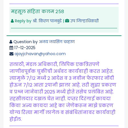
महसूल संहिता कलम २५८
Reply by
श्री. किरण पानबुडे
|
उप जिल्हाधिकारी
Question by
अजय जयसिंग चव्हाण
17-12-2025
ajayjchavan@yahoo.com
तलाठी, मंडल अधिकारी, लिपिक एकत्रितपणे
जाणीवपूर्वक चुकीची अर्धवट कार्यवाही करत आहेत.
त्यामुळे ७/१२ मध्ये 2 आदेश व 3 नवीन फेरफार नोंदी
होऊन 7/12 आता 2पानी झाला आहे. तरी सुद्धा प्रकरण
व प्रश्न जानेवारी 2025 मध्ये होते तसेच प्रलंबित आहे.
तहसीलदार दखल घेत नाही. दप्तर दिरंगाई कायदा
किंवा अन्य कायदा आहे का जेणेकरून माझे प्रकरण
योग्य रित्या मार्गी लागेल व संबंधितांनावर कार्यवाही
होईल.