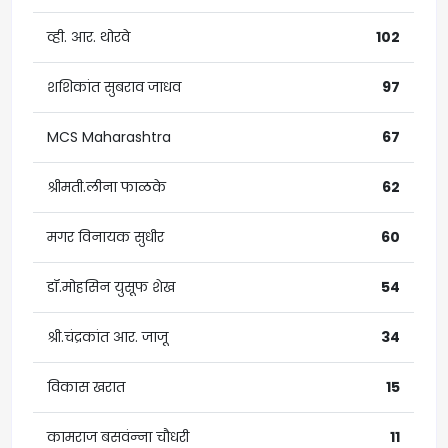
व्ही. आर. थोरवे
102
शशिकांत सुबराव जाधव
97
MCS Maharashtra
67
श्रीमती.लीना फाळके
62
मगर विनायक सुधीर
60
डॉ.मोहसिन युसूफ शेख
54
श्री.चंद्रकांत आर. जाजू
34
विकास खरात
15
कामराज बसवंन्‍ना चौधरी
11