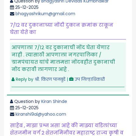
Question by
Bhagyashri Devidas Kumbhalkar
25-12-2025
bhagyashrikum@gmail.com
7/12 वर दुकानाच्या नोंदी दुकान क्रमांक टाकून
घेता येते का
आपणाला ७/१२ वर दुकानाची नोंद घेता येणार
नाही . त्यासाठी आपणाला नगरपालिका /
ग्रामपंचायत यांचे मालमत्ता नोंदवहीत दुकानाची
नोंद करावी लागणार आहे .
Reply by
श्री. किरण पानबुडे
|
उप जिल्हाधिकारी
Question by
Kiran Shinde
25-12-2025
kiranshi9al@yahoo.com
साहेब , माझा प्रश्न असा आहे की माझ्या वडिलांच्या
शेतजमीन वर्ग 2 शेतजमिनीवर महाराष्ट्र राज्य कृषी व