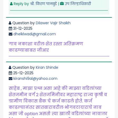
Reply by
श्री. किरण पानबुडे
|
उप जिल्हाधिकारी
Question by
Dilawer Vajir Shaikh
31-12-2025
dhelklwadi@gmail.com
गाव नकाशा वरील शेत रस्ता अतिक्रमण
काढण्याबाबत जीआर
Question by
Kiran Shinde
25-12-2025
kiranshi9al@yahoo.com
साहेब , माझा प्रश्न असा आहे की माझ्या वडिलांच्या
शेतजमीन वर्ग 2 शेतजमिनीवर महाराष्ट्र राज्य कृषी व
ग्रामीण विकास बैंक चे कर्ज काढले होते. कर्ज
काढल्यानंतर सातबारावरील भोगवटादाराचे नाव
असा जो option असतो त्या खाली वडिलांच्या नावाला