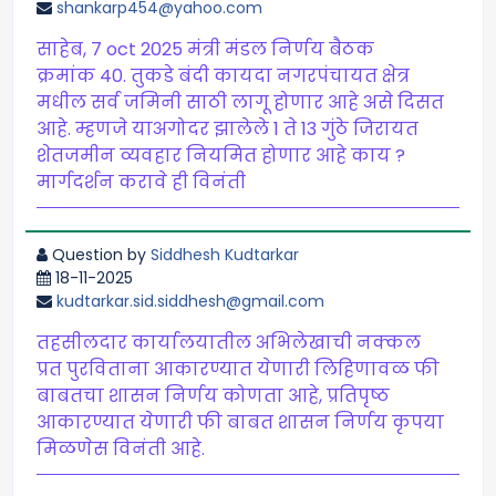
shankarp454@yahoo.com
साहेब, 7 oct 2025 मंत्री मंडल निर्णय बैठक
क्रमांक 40. तुकडे बंदी कायदा नगरपंचायत क्षेत्र
मधील सर्व जमिनी साठी लागू होणार आहे असे दिसत
आहे. म्हणजे याअगोदर झालेले 1 ते 13 गुंठे जिरायत
शेतजमीन व्यवहार नियमित होणार आहे काय ?
मार्गदर्शन करावे ही विनंती
Question by
Siddhesh Kudtarkar
18-11-2025
kudtarkar.sid.siddhesh@gmail.com
तहसीलदार कार्यालयातील अभिलेखाची नक्कल
प्रत पुरविताना आकारण्यात येणारी लिहिणावळ फी
बाबतचा शासन निर्णय कोणता आहे, प्रतिपृष्ठ
आकारण्यात येणारी फी बाबत शासन निर्णय कृपया
मिळणेस विनंती आहे.