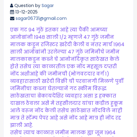
Question by
Sagar
13-12-2025
sagar06731@gmail.com
एक गट ९४ गुंठे इतका आहे त्या पैकी आमच्या
आजोबांनी १९४८ साली १/२ म्हणजे ४७ गुंठे जमीन
मालक कडून रजिस्टर खरेदी केली व नंतर मार्च १९६४
साली आजोबांनी उरलेल्या ४७ गुंठे जमिनीचे जमीन
मालकाकडून कब्जे चे आनोनंदिकृत साठेखत केले
होते तसेच त्या काळातील एक नोंद महसूल दप्तरी
नोंद अशीआहे की जमीनची (भोगवटदार वर्ग १)
व्यवहारासाठी खरेदी विक्री ची परवानगी मिळणे पुर्वी
जमिनीचा कब्जा घेतल्याने गट स्कीम विरूद्ध
साठेखताचा बेकायदेशिर व्यवहार असा इ हक्कात
दाखल ठेवला असे मे तहसीलदार यांचा कडील हुकूम
आले वरून नोंद केली तसेच साठेखात नोंदविले नाही
मात्र ते स्टॅम्प पेपर आहे असे नोंद आहे मात्र ही नोंद रद्द
झाली आहे.
तसेच त्याच काळात जमीन मालक ह्या जून १९६४