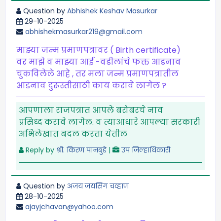
Question by
Abhishek Keshav Masurkar
29-10-2025
abhishekmasurkar219@gmail.com
माझ्या जन्म प्रमाणपत्रावर ( Birth certificate)
वर माझे व माझ्या आई -वडीलांचे फक्त आडनाव
चुकविलेले आहे , तर मला जन्म प्रमाणपत्रातील
आडनाव दुरूस्तीसाठी काय करावे लागेल ?
आपणाला राजपत्रात आपले बरोबरचे नाव
प्रसिध्द करावे लागेल. व त्याआधारे आपल्या सरकारी
अभिलेखात बदल करता येतील
Reply by
श्री. किरण पानबुडे
|
उप जिल्हाधिकारी
Question by
अजय जयसिंग चव्हाण
28-10-2025
ajayjchavan@yahoo.com