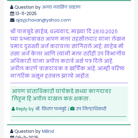
Question by
अजय जयसिंग चव्हाण
13-11-2025
ajayjchavan@yahoo.com
श्री पानबुडे साहेब, धन्यवाद, माझ्या दि २८.१०.२०२५
च्या प्रश्नाबाबत आपण मला तहसीलदार यांना लेखन
प्रमाद दुरुस्ती अर्ज करायला सांगितले आहे. साहेब मी
तसा अर्ज केला आणि त्यांनी मला तरीही उप विभागीय
अधिकारी यांना अपील करावे असे पत्र दिले आहे.
अपील करणे त्रासदायक व खर्चिक आहे. आम्ही वरिष्ठ
नागरिक असून हतबल झालो आहोत.
आपण प्रांताधिकारी यांचेकडे सध्या कागदावर
लिहून हि अपील दाखल करू शकता .
Reply by
श्री. किरण पानबुडे
|
उप जिल्हाधिकारी
Question by
Milind
09-11-2025