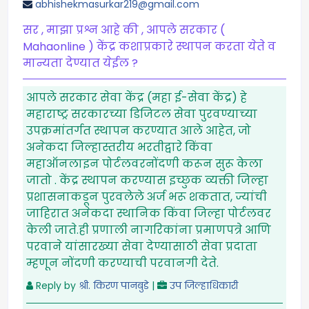
abhishekmasurkar219@gmail.com
सर , माझा प्रश्न आहे की , आपले सरकार (
Mahaonline ) केंद्र कशाप्रकारे स्थापन करता येते व
मान्यता देण्यात येईल ?
आपले सरकार सेवा केंद्र (महा ई-सेवा केंद्र) हे
महाराष्ट्र सरकारच्या डिजिटल सेवा पुरवण्याच्या
उपक्रमांतर्गत स्थापन करण्यात आले आहेत, जो
अनेकदा जिल्हास्तरीय भरतीद्वारे किंवा
महाऑनलाइन पोर्टलवरनोंदणी करून सुरू केला
जातो . केंद्र स्थापन करण्यास इच्छुक व्यक्ती जिल्हा
प्रशासनाकडून पुरवलेले अर्ज भरू शकतात, ज्यांची
जाहिरात अनेकदा स्थानिक किंवा जिल्हा पोर्टलवर
केली जाते.ही प्रणाली नागरिकांना प्रमाणपत्रे आणि
परवाने यांसारख्या सेवा देण्यासाठी सेवा प्रदाता
म्हणून नोंदणी करण्याची परवानगी देते.
Reply by
श्री. किरण पानबुडे
|
उप जिल्हाधिकारी