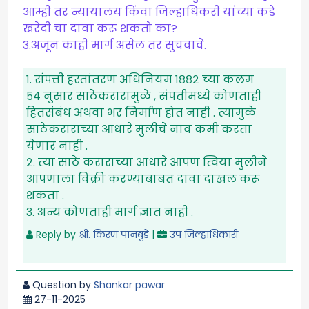
आम्ही तर न्यायालय किंवा जिल्हाधिकरी यांच्या कडे
खरेदी चा दावा करू शकतो का?
३.अजून काही मार्ग असेल तर सुचवावे.
१. संपत्ती हस्तांतरण अधिनियम १८८२ च्या कलम
५४ नुसार साठेकरारामुळे , संपतीमध्ये कोणताही
हितसंबंध अथवा भर निर्माण होत नाही . त्यामुळे
साठेकराराच्या आधारे मुलीचे नाव कमी करता
येणार नाही .
२. त्या साठे कराराच्या आधारे आपण त्विया मुलीने
आपणाला विक्री करण्याबाबत दावा दाखल करू
शकता .
३. अन्य कोणताही मार्ग ज्ञात नाही .
Reply by
श्री. किरण पानबुडे
|
उप जिल्हाधिकारी
Question by
Shankar pawar
27-11-2025