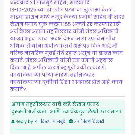
धन्यवाद श्री पानबुडे साहेब , माझ्या दि
१३-१०-२०२५ च्या खालील प्रश्नाचा खुलासा केला .
माझ्या प्राशन मध्ये नमूद केल्या प्रमाणे साहेब मी सदर
लेखन प्रमाद चूक कलम १५५ अन्वये रद्द करण्यासाठी
अर्ज केला असता तहसिलदार यांनी मंडल अधिकारी
यांच्या अहवालाचा संदर्भ देऊन मला उप विभागीय
अधिकारी यांना अपील करावे असे पत्र दिले आहे. मी
वरिष्ठ नागरिक मुंबई येथे रहात असून या बाबत काय
करावे. मंडल अधिकारी यांनी त्या प्रमाणे अहवाल
दिला आहे. अपील करणे म्हणूजे वकील करणे,
कार्यालयाच्या फेर्‍या मारणे, तहसिलदार
कार्यालयाच्या चुकीची शिक्षा आम्हाला होत आहे. काय
करावे?
आपण तहसीलदार यांचे कडे लेखन प्रमाद
दुरुस्ती अर्ज करा . आणि त्यांचेकडून लेखी उत्तर मागा
Reply by
श्री. किरण पानबुडे
|
उप जिल्हाधिकारी