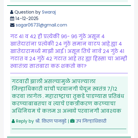
Question by
Swaraj
14-12-2025
sagar06731@gmail.com
गट ४१ व ४२ ही प्रत्येकी ९६- ९६ गुंठे असून ४
खातेदारांना प्रत्येकी २४ गुंठे समान वाटप आहे.ह्या ४
खातेदारामध्ये माझी आई १ असून तिचे नावे २४ गुंठे ४१
गटात व २४ गुंठे ४२ गटात आहे तर ह्या हिस्सा चा आम्ही
स्वातंत्र्य सातबारा करू शकतो का?
गटवारी झाली असल्यामुळे आपल्याला
जिल्हाधिकारी यांची परवानगी घेयून स्वतंत्र ७/१२
करवा लागेल . महाराष्ट्राचा तुकडे पाडण्यास प्रतिबंध
करण्याबाबतचा व त्याचे एकत्रीकरण करण्याचा
अधिनियम चे कलम ३१ अन्वये परवानगी आवश्यक
Reply by
श्री. किरण पानबुडे
|
उप जिल्हाधिकारी