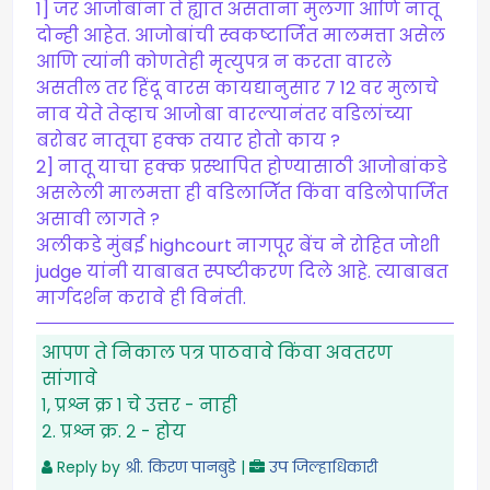
1] जर आजोबांना ते ह्यात असताना मुलगा आणि नातू
दोन्ही आहेत. आजोबांची स्वकष्टार्जित मालमत्ता असेल
आणि त्यांनी कोणतेही मृत्युपत्र न करता वारले
असतील तर हिंदू वारस कायद्यानुसार 7 12 वर मुलाचे
नाव येते तेव्हाच आजोबा वारल्यानंतर वडिलांच्या
बरोबर नातूचा हक्क तयार होतो काय ?
2] नातू याचा हक्क प्रस्थापित होण्यासाठी आजोबांकडे
असलेली मालमत्ता ही वडिलाजिॅत किंवा वडिलोपार्जित
असावी लागते ?
अलीकडे मुंबई highcourt नागपूर बेंच ने रोहित जोशी
judge यांनी याबाबत स्पष्टीकरण दिले आहे. त्याबाबत
मार्गदर्शन करावे ही विनंती.
आपण ते निकाल पत्र पाठवावे किंवा अवतरण
सांगावे
१, प्रश्न क्र १ चे उत्तर - नाही
२. प्रश्न क्र. २ - होय
Reply by
श्री. किरण पानबुडे
|
उप जिल्हाधिकारी