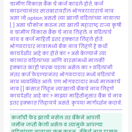
ग्रामीण विकास बैंक चे कर्ज काढले होते. कर्ज
काढल्यानंतर सातबारावरील भोगवटादाराचे नाव
असा जो option असतो त्या खाली वडिलांच्या नावाला
[ ] असा चौकोन करुन त्या खाली महाराष्ट्र राज्य कृषी
व ग्रामीण विकास बैंक चे नाव लिहले. व वडिलांचे
नाव व कर्ज माहिती इतर हक्कात लिहले होते.
भोगवटादार नावामध्ये बॅक नाव लिहणे हे कधी
कायदेशीर आहे का होते का ? असे केल्याने त्या
काळात वडिलांच्या आणि वारसांमध्ये मालकी
हक्कात काही फरक पडला असेल का ? वडिलांनी
नंतर कर्ज फेडल्यानंतर भोगवटादार मध्ये वडिलांचे
नाव व्यवस्थित आले. पण भोगवटादार मध्ये मालकाचे
नाव [] कंसात लिहून त्याखाली बॅकचे नाव लिहणे
कायदेशीर आहे का ? माझ्या माहितीनुसार बैंक चे नाव
इतर हक्कात लिहायचे असते. कृपया मार्गदर्शन करावे.
कर्जाची फेड झाली नसेल तर बँकेने आपली
जमीन जप्ती केली असेल व त्यामुळे आपल्या
वडिलांच्या नावाला कंस करून , बँकेचे नाव दाखल