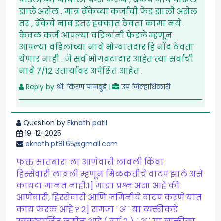
झाले असेल . मात्र बँकेच्या कर्जाची फेड झाली असेल
तर , बँकेचे नाव इतर हक्कात ठेवता कामा नये .
केवळ कर्ज आपल्या वडिलांनी फेडले म्हणून
आपल्या वडिलांच्या नावे भोग्वातदार हि नोंद ठेवता
येणार नाही . जे सर्व भोगवटादार आहेत त्या सर्वांची
नावे ७/१२ उतार्यावर अपेक्षित आहेत .
Reply by
श्री. किरण पानबुडे
|
उप जिल्हाधिकारी
Question by
Eknath patil
19-12-2025
eknath.pt8l.65@gmail.com
फक्त सातबारा ला आणेवारी लावली किंवा
हिस्सेवारी लावली म्हणून मिळकतीचे वाटप झाले असे
कायदा मानत नाही.1] माझा प्रश्न असा आहे की
आणेवारी, हिस्सेवारी आणि जमिनीचे वाटप करणे यात
काय फरक आहे ? 2] समजा ' अ ' या व्यक्तीकडे