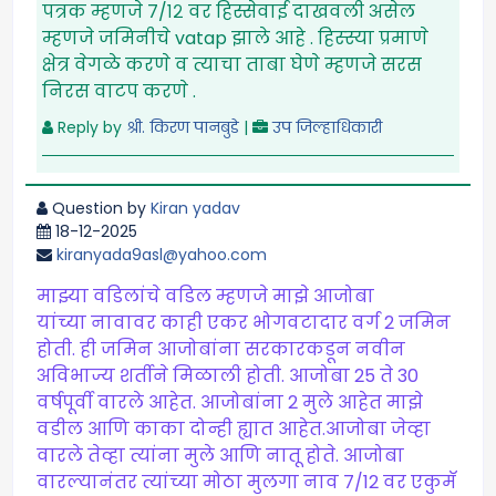
पत्रक म्हणजे ७/१२ वर हिस्सेवाई दाखवली असेल
म्हणजे जमिनीचे vatap झाले आहे . हिस्स्या प्रमाणे
क्षेत्र वेगळे करणे व त्याचा ताबा घेणे म्हणजे सरस
निरस वाटप करणे .
Reply by
श्री. किरण पानबुडे
|
उप जिल्हाधिकारी
Question by
Kiran yadav
18-12-2025
kiranyada9asl@yahoo.com
माझ्या वडिलांचे वडिल म्हणजे माझे आजोबा
यांच्या नावावर काही एकर भोगवटादार वर्ग 2 जमिन
होती. ही जमिन आजोबांना सरकारकडून नवीन
अविभाज्य शर्तीने मिळाली होती. आजोबा 25 ते 30
वर्षपूर्वी वारले आहेत. आजोबांना 2 मुले आहेत माझे
वडील आणि काका दोन्ही ह्यात आहेत.आजोबा जेव्हा
वारले तेव्हा त्यांना मुले आणि नातू होते. आजोबा
वारल्यानंतर त्यांच्या मोठा मुलगा नाव 7/12 वर एकुमॅ