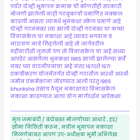
पर्यंत दोन्ही भूमापन क्रमांक ची कोणतीही सरकारी
मोजणी झालेली नाही गटबुकाची प्रमाणित नक्कल
काढली आसता त्यामधे भुनकशा स्केल प्रमाणे आहे
दोन्ही गटनंमबर त्या खाली दोन्ही गटनंबर चा कच्चा
विनासकेल चा नकाशा आहे त्यावर भगवान व
नारायण नावे लिहलेली आहे तो जागेवरील
वहीवाटीशी जुळतो पण तो विनासकेल चा आहे सध्या
आपडेट आसलेला भुनकशा 1965 साली झालेल्या सर्वे
नंबर च्या वाटनीपञाचा आहे नंतर 1970ते 1971
एकत्रीकरण योजनेंतर्गत दोन्ही गटातील आरधी आरधी
जमीन एकमेकांना जोडण्यात आली परंतु 1965
bhunksha तसाच ठेवून नकाशावर विनासकेल
नकाशा काढण्यात आला योग मार्गदर्शन आपेकशा
.
मुल जमाबंदी / बंदोबस्त मोजणीच्या आधारे , हद्द/
सीमा निछिती करून , नवीन भूमापन नकाशा
मिळणेबाबत आपण उप-अधीक्षक भूमी अभिलेख