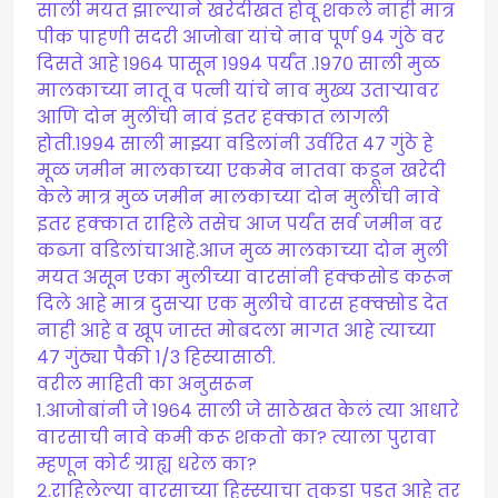
साली मयत झाल्याने खरेदीखत होवू शकले नाही मात्र
पीक पाहणी सदरी आजोबा यांचे नाव पूर्ण ९४ गुंठे वर
दिसते आहे १९६४ पासून १९९४ पर्यंत .१९७० साली मुळ
मालकाच्या नातू व पत्नी यांचे नाव मुख्य उताऱ्यावर
आणि दोन मुलींची नावं इतर हक्कात लागली
होती.१९९४ साली माझ्या वडिलांनी उर्वरित ४७ गुंठे हे
मूळ जमीन मालकाच्या एकमेव नातवा कडून खरेदी
केले मात्र मुळ जमीन मालकाच्या दोन मुलींची नावे
इतर हक्कात राहिले तसेच आज पर्यंत सर्व जमीन वर
कब्जा वडिलांचाआहे.आज मुळ मालकाच्या दोन मुली
मयत असून एका मुलीच्या वारसांनी हक्कसोड करून
दिले आहे मात्र दुसऱ्या एक मुलीचे वारस हक्क्सोड देत
नाही आहे व खूप जास्त मोबदला मागत आहे त्याच्या
४७ गुंठ्या पैकी १/३ हिस्यासाठी.
वरील माहिती का अनुसरून
१.आजोबांनी जे १९६४ साली जे साठेखत केलं त्या आधारे
वारसाची नावे कमी करू शकतो का? त्याला पुरावा
म्हणून कोर्ट ग्राह्य धरेल का?
२.राहिलेल्या वारसाच्या हिस्स्याचा तुकडा पडत आहे तर