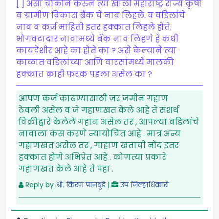
[ ] असा चौकोन करुन त्या खाली महाराष्ट्र राज्य कृषी
व ग्रामीण विकास बैंक चे नाव लिहले. व वडिलांचे
नाव व कर्ज माहिती इतर हक्कात लिहले होते.
भोगवटादार नावामध्ये बॅक नाव लिहणे हे कधी
कायदेशीर आहे का होते का ? असे केल्याने त्या
काळात वडिलांच्या आणि वारसांमध्ये मालकी
हक्कात काही फरक पडला असेल का ?
आपण कर्ज काढण्यासाठी जर जमीन गहाण
ठेवली असेल व जे गहाणखत केले आहे ते संशर्थ
विक्रीद्वारे केलेले गहान असेल तर , आपल्या वडिलांचे
नावाला कंस करणे न्यायोचित आहे . मात्र अन्य
गहाणखत असेल तर , गाहाण खताची नोंद इतर
हक्कात होणे अभिप्रेत आहे . कोणत्या प्रकारे
गहाणखत केले आहे ते पहा .
Reply by
श्री. किरण पानबुडे
|
उप जिल्हाधिकारी