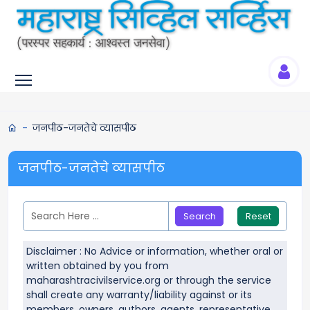
Toggle main menu visibility
जनपीठ-जनतेचे व्यासपीठ
जनपीठ-जनतेचे व्यासपीठ
Reset
Disclaimer : No Advice or information, whether oral or
written obtained by you from
maharashtracivilservice.org or through the service
shall create any warranty/liability against or its
members, owners, authors, agents, representative.