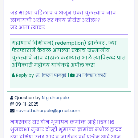
जर माझ्या वडिलांच व अजून एका चुलत्याच नाव
लावायची असेल तर काय प्रोसेस असेल??
जर आता त्यावर
गहाणाचे विमोचन( redemption) झालेवर , ज्या
फेरफाराने केवळ आपल्या एकाच सन्मानीय
चुलत्यांचे नाव दाखल करण्यात आले त्याविरुध्द प्रांत
अधिकारी महोदय यांचेकडे अपील करा
Reply by
श्री. किरण पानबुडे
|
उप जिल्हाधिकारी
Question by
N g dharpale
09-11-2025
navnathdharpale@gmail.com
नमस्कार सर दोन भूमापन क्रमांक आहे 115व 116
भुनकशा नुसार दोन्ही भूमापन क्रमांक मधील हादद
रेषा दक्षिण उत्तर आहे व जागेवर पुर्व पछीम आहे आज