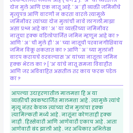
स्वकष्टार्जित जमीन आहे ( वर्ग 2 ). ' अ ' या व्यक्तीला
दोन मुले आणि एक नातू आहे. ' अ ' ही व्यक्ती जमिनीचे
मृत्युपत्र आणि वाटणी न करता वारले त्यामूळे
जमिनीवर त्यांच्या दोन मुलांची नावे लागली.माझा
असा प्रश्न आहे का ' अ ' या व्यक्तीच्या जमिनीवर
नातूचा हक्क वडिलोपार्जित जमिन म्हणून आहे का ?
आणि ' अ ' ची मुले ही ' अ ' च्या नातूची परवानगीशिवाय
जमिन विकू शकतात का ? आणि ' अ ' च्या मुलांनी
वाटप करायचे ठरवल्यास 'अ' यांच्या नातूला जमिन
हक्क भेटल का ? [ 'अ' यांचे नातू समजा विवाहीत
आणि जर अविवाहित असतील तर काय फरक पडेल
का ?
आपल्या उदाहरणातील मालमत्ता हि अ या
व्यक्तीची स्वकष्टार्जित मालमत्ता आहे . त्यामुळे त्यांचे
मृत्यू नंतर केवळ त्यांच्या दोन मुलांचा हक्क
त्यामिल्कती मध्ये आहे . नातूंना कोणताही हक्क
नाही . हिस्सेवारी आणि आणेवारी एकाच आहे . आता
आणेवारी बंद झाली आहे . जर अधिकार अभिलेख