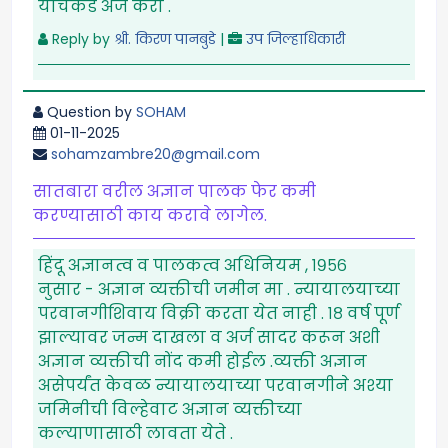
यांचेकडे अर्ज करा .
Reply by
श्री. किरण पानबुडे
|
उप जिल्हाधिकारी
Question by
SOHAM
01-11-2025
sohamzambre20@gmail.com
सातबारा वरील अज्ञान पालक फेर कमी
करण्यासाठी काय करावे लागेल.
हिंदू अज्ञानत्व व पालकत्व अधिनियम , १९५६
नुसार - अज्ञान व्यक्तीची जमीन मा . न्यायालयाच्या
परवानगीशिवाय विक्री करता येत नाही . १८ वर्ष पूर्ण
झाल्यावर जन्म दाखला व अर्ज सादर करून अशी
अज्ञान व्यक्तीची नोंद कमी होईल .व्यक्ती अज्ञान
असेपर्यंत केवळ न्यायालयाच्या परवानगीने अश्या
जमिनीची विल्हेवाट अज्ञान व्यक्तीच्या
कल्याणासाठी लावता येते .