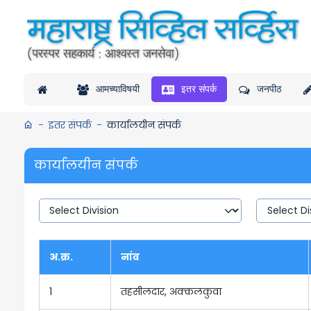
आमच्याविषयी
इतर संपर्क
जनपीठ
इतर संपर्क
कार्यालयीन संपर्क
कार्यालयीन संपर्क
अ.क्र.
नांव
1
तहसीलदार, अक्कलकुवा