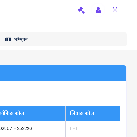
अभिप्राय
ऑफिस फोन
निवास फोन
02567 - 252226
1 - 1