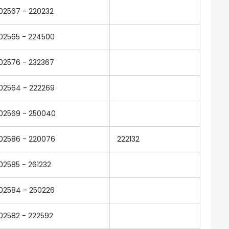
02567 - 220232
02565 - 224500
02576 - 232367
02564 - 222269
02569 - 250040
02586 - 220076
222132
02585 - 261232
02584 - 250226
02582 - 222592