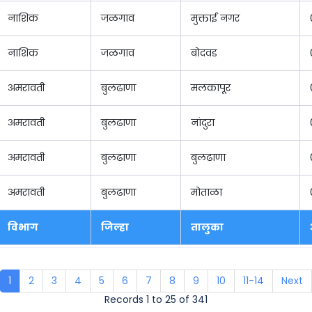
नाशिक
जळगाव
मुक्ताई नगर
नाशिक
जळगाव
बोदवड
अमरावती
बुलढाणा
मलकापूर
अमरावती
बुलढाणा
नांदुरा
अमरावती
बुलढाणा
बुलढाणा
अमरावती
बुलढाणा
मोताळा
विभाग
जिल्हा
तालुका
1
2
3
4
5
6
7
8
9
10
11-14
Next
Records 1 to 25 of 341